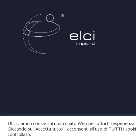
Web Project and Design:
Agrelli&Basta
Pubblicità
Grafica