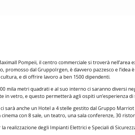
aximall Pompeii, il centro commerciale si troverà nell’area e
tto, promosso dal GruppoIrgen, è davvero pazzesco e l’idea è 
 e cultura, e di offrire lavoro a ben 1500 dipendenti.
mila metri quadrati e al suo interno ci saranno diversi negozi
nte in vetro, e questo permetterà agli ospiti un’esperienza d
 ci sarà anche un Hotel a 4 stelle gestito dal Gruppo Marri
 cinema con 8 sale, un teatro, una sala conferenze, 30 ristor
 realizzazione degli Impianti Elettrici e Speciali di Sicurezz